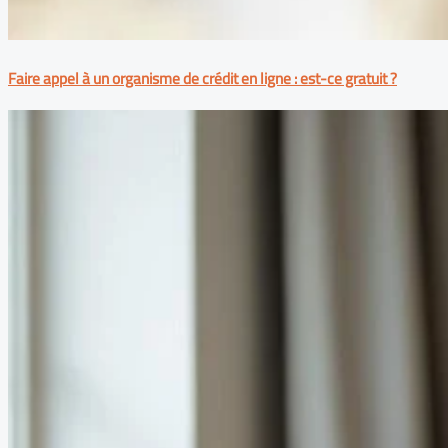
Faire appel à un organisme de crédit en ligne : est-ce gratuit ?