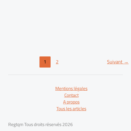
Comment personnaliser un frigo
Samsung avec des stickers ?
Comment faire pousser un bananier
1
2
Suivant
→
chez soi ?
Mentions légales
Contact
A propos
Tous les articles
Regtqm Tous droits réservés 2026