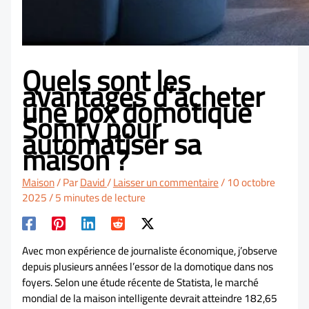
Quels sont les
avantages d’acheter
une box domotique
Somfy pour
automatiser sa
maison ?
Maison
/ Par
David
/
Laisser un commentaire
/
10 octobre
2025
/
5 minutes de lecture
Avec mon expérience de journaliste économique, j’observe
depuis plusieurs années l’essor de la domotique dans nos
foyers. Selon une étude récente de Statista, le marché
mondial de la maison intelligente devrait atteindre 182,65