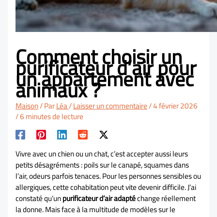
Comment choisir un
purificateur d’air pour
un appartement avec
animaux ?
Maison
/ Par
Léa
/
Laisser un commentaire
/
4 février 2026
/
6 minutes de lecture
Vivre avec un chien ou un chat, c’est accepter aussi leurs
petits désagréments : poils sur le canapé, squames dans
l’air, odeurs parfois tenaces. Pour les personnes sensibles ou
allergiques, cette cohabitation peut vite devenir difficile. J’ai
constaté qu’un
purificateur d’air adapté
change réellement
la donne. Mais face à la multitude de modèles sur le