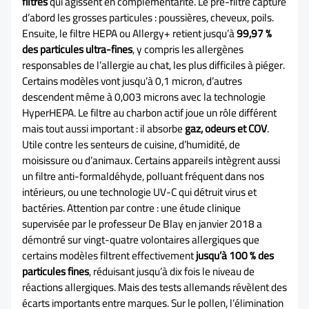
filtres
qui agissent en complémentarité. Le pré-filtre capture
d’abord les grosses particules : poussières, cheveux, poils.
Ensuite, le filtre HEPA ou Allergy+ retient jusqu’à
99,97 %
des particules ultra-fines
, y compris les allergènes
responsables de l’allergie au chat, les plus difficiles à piéger.
Certains modèles vont jusqu’à 0,1 micron, d’autres
descendent même à 0,003 microns avec la technologie
HyperHEPA. Le filtre au charbon actif joue un rôle différent
mais tout aussi important : il absorbe
gaz, odeurs et COV
.
Utile contre les senteurs de cuisine, d’humidité, de
moisissure ou d’animaux. Certains appareils intègrent aussi
un filtre anti-formaldéhyde, polluant fréquent dans nos
intérieurs, ou une technologie UV-C qui détruit virus et
bactéries. Attention par contre : une étude clinique
supervisée par le professeur De Blay en janvier 2018 a
démontré sur vingt-quatre volontaires allergiques que
certains modèles filtrent effectivement
jusqu’à 100 % des
particules fines
, réduisant jusqu’à dix fois le niveau de
réactions allergiques. Mais des tests allemands révèlent des
écarts importants entre marques. Sur le pollen, l’élimination