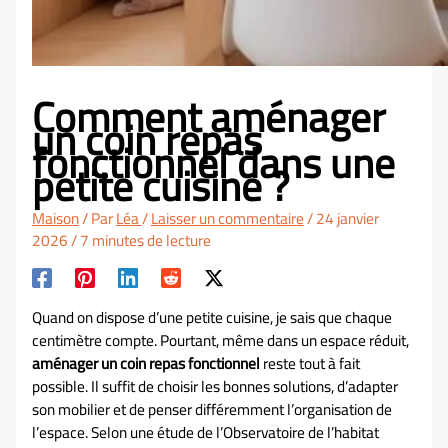
Comment aménager
un coin repas
fonctionnel dans une
petite cuisine ?
Maison
/ Par
Léa
/
Laisser un commentaire
/
24 janvier
2026
/
7 minutes de lecture
Quand on dispose d’une petite cuisine, je sais que chaque
centimètre compte. Pourtant, même dans un espace réduit,
aménager un coin repas fonctionnel
reste tout à fait
possible. Il suffit de choisir les bonnes solutions, d’adapter
son mobilier et de penser différemment l’organisation de
l’espace. Selon une étude de l’Observatoire de l’habitat