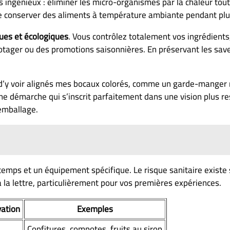
s ingénieux : éliminer les micro-organismes par la chaleur t
 conserver des aliments à température ambiante pendant plus
ues et écologiques
. Vous contrôlez totalement vos ingrédients
otager ou des promotions saisonnières. En préservant les sav
et d’y voir alignés mes bocaux colorés, comme un garde-manger
une démarche qui s’inscrit parfaitement dans une vision plus 
’emballage.
temps et un équipement spécifique. Le risque sanitaire existe
la lettre, particulièrement pour vos premières expériences.
vation
Exemples
Confitures, compotes, fruits au sirop