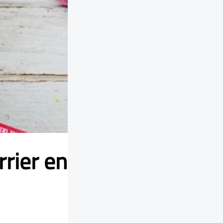
rier en