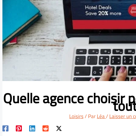
Quelle agence choisir 
tout
Loisirs
/ Par
Léa
/
Laisser un 