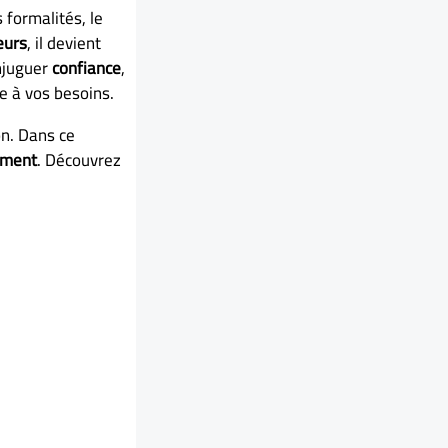
s formalités, le
eurs
, il devient
onjuguer
confiance
,
e à vos besoins.
on. Dans ce
ement
. Découvrez