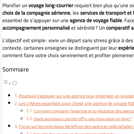
Planifier un
voyage long-courrier
requiert bien plus qu’une s
choix de la compagnie aérienne
, les
services de transport e
essentiel de s’appuyer sur une
agence de voyage fiable
. Fac
accompagnement personnalisé
et sérénité ? Un
comparatif 
L’objectif est simple : vivre un départ sans stress grâce à de
contexte, certaines enseignes se distinguent par leur
expéri
comment faire votre choix sereinement et profiter pleinemen
Sommaire
Pourquoi s’appuyer sur une agence pour organiser un voyage 
Les critères essentiels pour choisir une agence de voyage fia
Comment comparer l’expertise et la réputation des agence
Quels avantages concrets offre une réservation en ligne ?
Focus sur les principaux bénéfices des agences spécialisées 