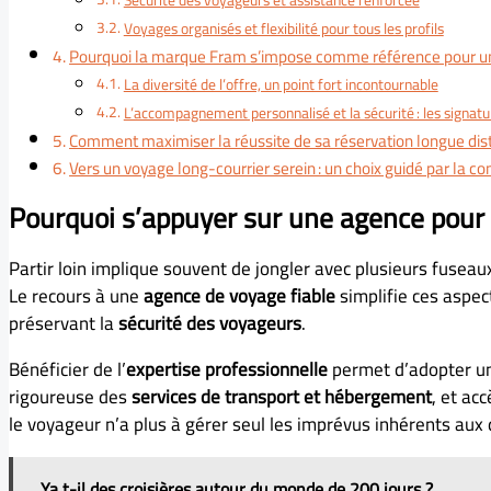
Sécurité des voyageurs et assistance renforcée
Voyages organisés et flexibilité pour tous les profils
Pourquoi la marque Fram s’impose comme référence pour un
La diversité de l’offre, un point fort incontournable
L’accompagnement personnalisé et la sécurité : les signat
Comment maximiser la réussite de sa réservation longue dis
Vers un voyage long-courrier serein : un choix guidé par la co
Pourquoi s’appuyer sur une agence pour 
Partir loin implique souvent de jongler avec plusieurs fuseau
Le recours à une
agence de voyage fiable
simplifie ces aspec
préservant la
sécurité des voyageurs
.
Bénéficier de l’
expertise professionnelle
permet d’adopter une
rigoureuse des
services de transport et hébergement
, et ac
le voyageur n’a plus à gérer seul les imprévus inhérents au
Ya t-il des croisières autour du monde de 200 jours ?