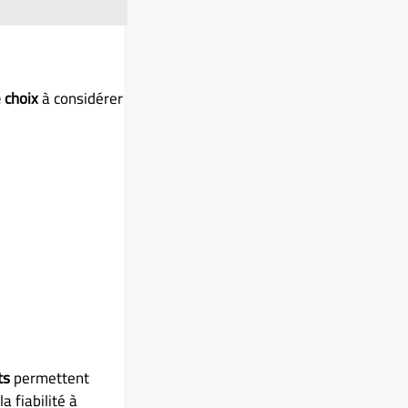
e choix
à considérer
ts
permettent
a fiabilité à