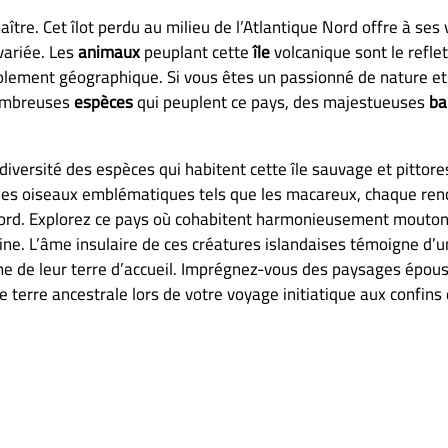
tre. Cet îlot perdu au milieu de l’Atlantique Nord offre à ses 
variée. Les
animaux
peuplant cette
île
volcanique sont le refle
isolement géographique. Si vous êtes un passionné de nature e
nombreuses
espèces
qui peuplent ce pays, des majestueuses
ba
 diversité des espèces qui habitent cette île sauvage et pittor
les oiseaux emblématiques tels que les macareux, chaque ren
Nord. Explorez ce pays où cohabitent harmonieusement mouton
ne. L’âme insulaire de ces créatures islandaises témoigne d’u
ême de leur terre d’accueil. Imprégnez-vous des paysages épou
 terre ancestrale lors de votre voyage initiatique aux confin