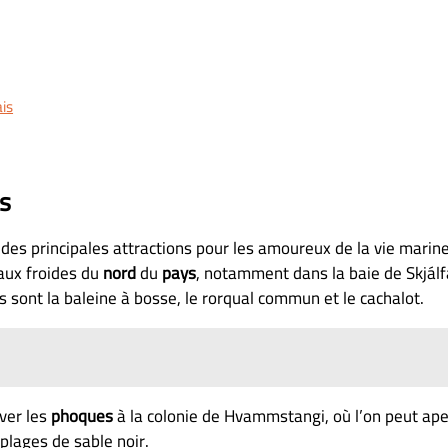
ais
es
 des principales attractions pour les amoureux de la vie marine
aux froides du
nord
du
pays
, notamment dans la baie de Skjálf
 sont la baleine à bosse, le rorqual commun et le cachalot.
rver les
phoques
à la colonie de Hvammstangi, où l’on peut ape
lages de sable noir.