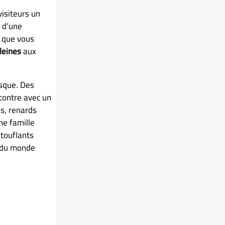
visiteurs un
t d’une
t que vous
leines
aux
esque. Des
contre avec un
s, renards
ne famille
stouflants
s du monde