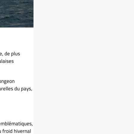
e, de plus
alaises
longeon
relles du pays,
s emblématiques,
 froid hivernal