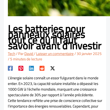
Les batteries pour
panneaux solaires
tout ce qu’il faut
savoir avant d’investir
Tech
/ Par
David
/
Laisser un commentaire
/
30 janvier 2025
/
5 minutes de lecture
L’énergie solaire connaît un essor fulgurant dans le monde
entier. En 2023, la capacité solaire installée a dépassé les
1000 GW à l’échelle mondiale, marquant une croissance
spectaculaire de 30% par rapport à l’année précédente.
Cette tendance reflète une prise de conscience collective sur
l’importance des énergies renouvelables. Cependant, pour