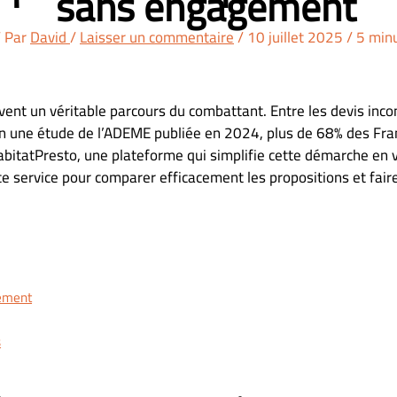
sans engagement
 Par
David
/
Laisser un commentaire
/
10 juillet 2025
/
5 minu
ent un véritable parcours du combattant. Entre les devis incomp
on une étude de l’ADEME publiée en 2024, plus de 68% des Fran
 HabitatPresto, une plateforme qui simplifie cette démarche en
e service pour comparer efficacement les propositions et faire
gement
s