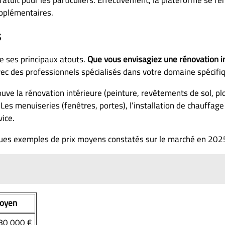
gratuit pour les particuliers. Effectivement, la plateforme se
upplémentaires.
s
de ses principaux atouts.
Que vous envisagiez une rénovation i
vec des professionnels spécialisés dans votre domaine spécifi
ve la rénovation intérieure (peinture, revêtements de sol, plo
). Les menuiseries (fenêtres, portes), l’installation de chauffa
ice.
ques exemples de prix moyens constatés sur le marché en 2025
moyen
80 000 €