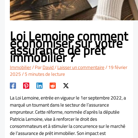
Loi Lemoine comment
économiser sur votre
assurance de prêt
immobilier ?
Immobilier
/ Par
David
/
Laisser un commentaire
/
19 février
2025
/
5 minutes de lecture
La Loi Lemoine, entrée en vigueur le 1er septembre 2022, a
marqué un tournant dans le secteur de l’assurance
emprunteur. Cette réforme, nommée d’après la députée
Patricia Lemoine, vise à renforcer le droit des
consommateurs et à stimuler la concurrence sur le marché
de l’assurance de prêt immobilier. Son impact est