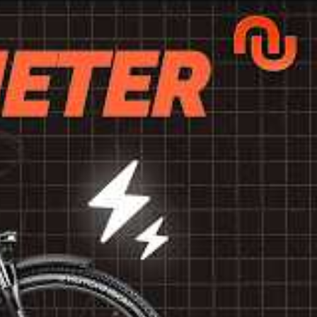
get. Voici
rique pour
t les plus
omie de 50 km
lors du
nsporter.