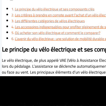
Le principe du vélo électrique et ses composants clés
Les critères à prendre en compte avant l’achat d’un vélo élec
Les différentes catégories de vélos électriques
Les accessoires indispensables pour profiter pleinement de s
Où acheter son vélo électrique et comment le comparer?
L’avenir du vélo électrique : une solution de mobilité durable
Le principe du vélo électrique et ses co
Le vélo électrique, de plus appelé VAE (Vélo à Assistance Ele
lors du pédalage. L’assistance se déclenche automatiquement 
ou face au vent. Les principaux éléments d’un vélo électrique
Moteur
: situé dans la roue avant, la roue arrière ou au
Batterie
: elle alimente le moteur en énergie et se fixe
Cadre
: il peut être fabriqué en acier, aluminium ou car
Console de contrôle
: elle permet de gérer l’assistance
l’autonomie restante.