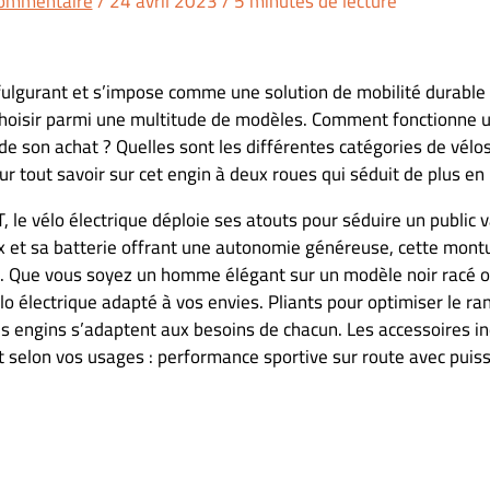
commentaire
/
24 avril 2023
/
5 minutes de lecture
fulgurant et s’impose comme une solution de mobilité durable 
choisir parmi une multitude de modèles. Comment fonctionne u
 de son achat ? Quelles sont les différentes catégories de vélo
r tout savoir sur cet engin à deux roues qui séduit de plus en
, le vélo électrique déploie ses atouts pour séduire un public v
x et sa batterie offrant une autonomie généreuse, cette mont
nt. Que vous soyez un homme élégant sur un modèle noir racé
élo électrique adapté à vos envies. Pliants pour optimiser le 
es engins s’adaptent aux besoins de chacun. Les accessoires i
 selon vos usages : performance sportive sur route avec puis