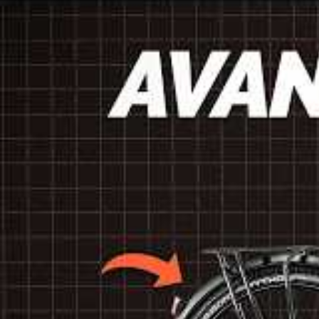
Comment organiser des funérailles ?
Les critères à prendre en compte avant l’
Pour bien choisir son vélo électrique, il est nécessaire de d
quelques critères à considérer :
Type de vélo
: VTT électrique pour le sport, vélo de vill
combiner transport en commun et cyclisme, etc.
Puissance du moteur
: elle influe sur la vitesse maxim
courants.
Autonomie de la batterie
: variable selon la capacité (
est généralement suffisante pour un usage urbain.
Taille du cadre
: le choix d’une taille adaptée à sa morph
pédalage.
Poids
: un vélo électrique pèse entre 20 et 25 kg en m