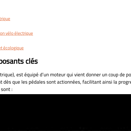
trique
on vélo électrique
 et écologique
mposants clés
ctrique), est équipé d’un moteur qui vient donner un coup de po
dès que les pédales sont actionnées, facilitant ainsi la progr
 sont :
 niveau du pédalier.
 généralement sur le cadre du vélo.
bone, avec des tailles et formes variées selon les modèles.
 et d’afficher diverses informations comme la vitesse, la dista