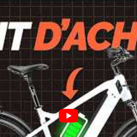
achat d’un vélo électrique
éterminer ses besoins en termes de confort, performance et bud
e électrique pour les déplacements quotidiens, vélo pliant élect
ale et la capacité à grimper les côtes. Les moteurs de 250W son
exprimée en Wh), l’usage et le niveau d’assistance. Une auton
ologie garantit un meilleur confort et une meilleure efficacité 
oyenne. Un modèle léger sera plus facile à manœuvrer et à tra