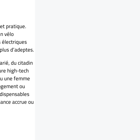
et pratique.
n vélo
s électriques
 plus d’adeptes.
arié, du citadin
ure high-tech
 ou une femme
rangement ou
ndispensables
sance accrue ou