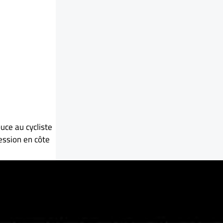
uce au cycliste
ession en côte
nce parcourue ou