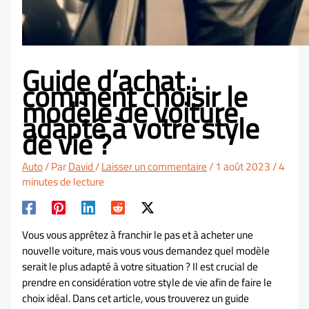
Guide d’achat :
comment choisir le
modèle de voiture
adapté à votre style
de vie ?
Auto
/ Par
David
/
Laisser un commentaire
/
1 août 2023
/
4
minutes de lecture
Vous vous apprêtez à franchir le pas et à acheter une
nouvelle voiture, mais vous vous demandez quel modèle
serait le plus adapté à votre situation ? Il est crucial de
prendre en considération votre style de vie afin de faire le
choix idéal. Dans cet article, vous trouverez un guide