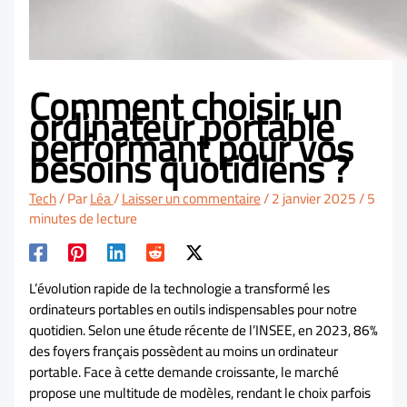
Comment choisir un
ordinateur portable
performant pour vos
besoins quotidiens ?
Tech
/ Par
Léa
/
Laisser un commentaire
/
2 janvier 2025
/
5
minutes de lecture
L’évolution rapide de la technologie a transformé les
ordinateurs portables en outils indispensables pour notre
quotidien. Selon une étude récente de l’INSEE, en 2023, 86%
des foyers français possèdent au moins un ordinateur
portable. Face à cette demande croissante, le marché
propose une multitude de modèles, rendant le choix parfois