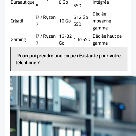
Bureautique
8 Go
Intégrée
5
SSD
Dédiée
i7 / Ryzen
512 Go
Créatif
16 Go
moyenne
7
SSD
gamme
i7 / Ryzen
16-32
Dédiée haut de
Gaming
1 To SSD
7
Go
gamme
Pourquoi prendre une coque résistante pour votre
téléphone ?