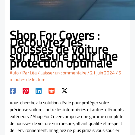
Shop For Covers :
Découvrez les
housses de voiture
sur mesure pour une
protection optimale
Auto
/ Par
Léa
/
Laisser un commentaire
/
21 juin 2024
/
5
minutes de lecture
Vous cherchez la solution idéale pour protéger votre
précieuse voiture contre les intempéries et autres éléments
extérieurs ? Shop For Covers propose une gamme complète
de housses de voiture sur mesure, alliant qualité et respect
de l’environnement. Imaginez ne plus jamais vous soucier