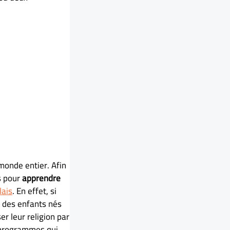
 monde entier. Afin
es pour
apprendre
lais
. En effet, si
s des enfants nés
r leur religion par
 programmes qui