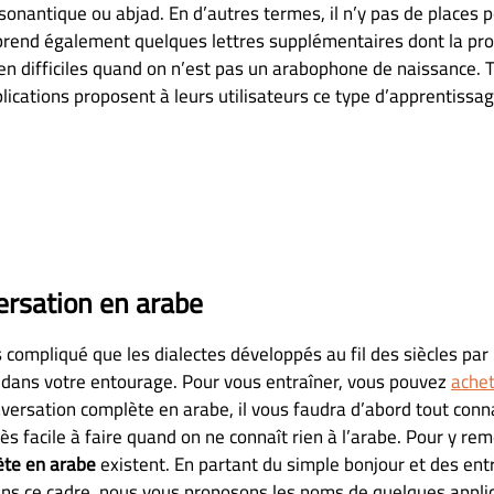
onantique ou abjad. En d’autres termes, il n’y pas de places p
mprend également quelques lettres supplémentaires dont la pro
en difficiles quand on n’est pas un arabophone de naissance. T
pplications proposent à leurs utilisateurs ce type d’apprentiss
versation en arabe
s compliqué que les dialectes développés au fil des siècles par
 dans votre entourage. Pour vous entraîner, vous pouvez
achet
onversation complète en arabe, il vous faudra d’abord tout conna
s facile à faire quand on ne connaît rien à l’arabe. Pour y rem
ète en arabe
existent. En partant du simple bonjour et des entr
 Dans ce cadre, nous vous proposons les noms de quelques appli