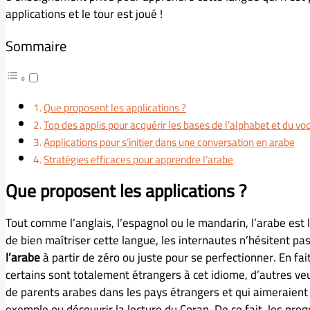
applications et le tour est joué !
Sommaire
Que proposent les applications ?
Top des applis pour acquérir les bases de l’alphabet et du vo
Applications pour s’initier dans une conversation en arabe
Stratégies efficaces pour apprendre l’arabe
Que proposent les applications ?
Tout comme l’anglais, l’espagnol ou le mandarin, l’arabe est 
de bien maîtriser cette langue, les internautes n’hésitent pa
l’arabe
à partir de zéro ou juste pour se perfectionner. En fa
certains sont totalement étrangers à cet idiome, d’autres ve
de parents arabes dans les pays étrangers et qui aimeraient 
exemple ou découvrir la lecture du Coran. De ce fait, les pr