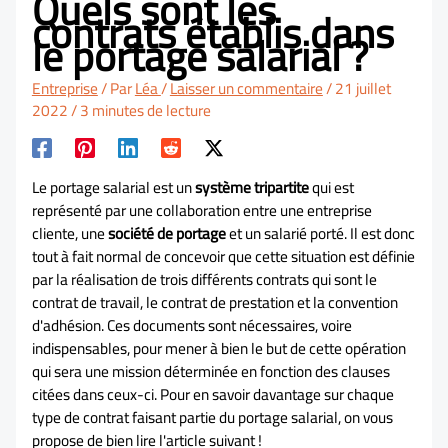
Quels sont les
contrats établis dans
le portage salarial ?
Entreprise
/ Par
Léa
/
Laisser un commentaire
/
21 juillet
2022
/
3 minutes de lecture
Le portage salarial est un
système tripartite
qui est
représenté par une collaboration entre une entreprise
cliente, une
société de portage
et un salarié porté. Il est donc
tout à fait normal de concevoir que cette situation est définie
par la réalisation de trois différents contrats qui sont le
contrat de travail, le contrat de prestation et la convention
d'adhésion.
Ces documents sont nécessaires, voire
indispensables, pour mener à bien le but de cette opération
qui sera une mission déterminée en fonction des clauses
citées dans ceux-ci.
Pour en savoir davantage sur chaque
type de contrat faisant partie du portage salarial, on vous
propose de bien lire l'article suivant !