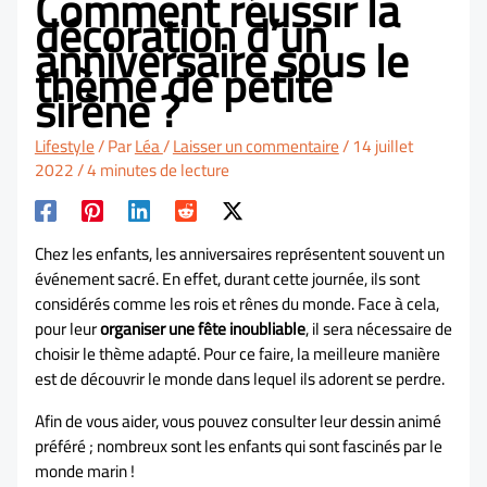
Comment réussir la
décoration d’un
anniversaire sous le
thème de petite
sirène ?
Lifestyle
/ Par
Léa
/
Laisser un commentaire
/
14 juillet
2022
/
4 minutes de lecture
Chez les enfants, les anniversaires représentent souvent un
événement sacré. En effet, durant cette journée, ils sont
considérés comme les rois et rênes du monde. Face à cela,
pour leur
organiser une fête inoubliable
, il sera nécessaire de
choisir le thème adapté. Pour ce faire, la meilleure manière
est de découvrir le monde dans lequel ils adorent se perdre.
Afin de vous aider, vous pouvez consulter leur dessin animé
préféré ; nombreux sont les enfants qui sont fascinés par le
monde marin !