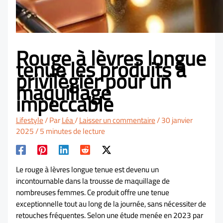
Rouge à lèvres longue
tenue les produits à
privilégier pour un
maquillage
impeccable
Lifestyle
/ Par
Léa
/
Laisser un commentaire
/
30 janvier
2025
/
5 minutes de lecture
Le rouge à lèvres longue tenue est devenu un
incontournable dans la trousse de maquillage de
nombreuses femmes. Ce produit offre une tenue
exceptionnelle tout au long de la journée, sans nécessiter de
retouches fréquentes. Selon une étude menée en 2023 par